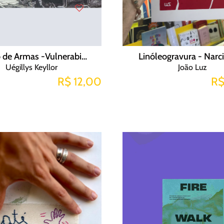
Exposição de Armas -Vulnerabilidade e Risco
Linóleogravura - Narc
Uégillys Keyllor
João Luz
R$ 12,00
R$