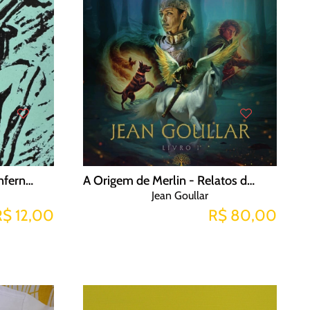
Xilogravura – Pássaro do inferno de Bosch fundo verde
A Origem de Merlin - Relatos de Veronika
Jean Goullar
R$ 12,00
R$ 80,00