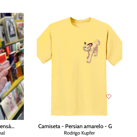
Escultura de cimento – Incensário 00690B!
Camiseta - Persian amarelo - G
mal
Rodrigo Kupfer