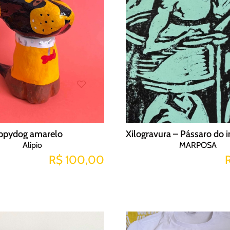
ppydog amarelo
Alipio
MARPOSA
R$ 100,00