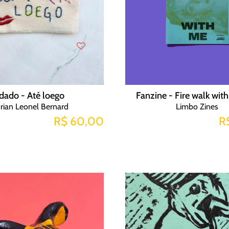
dado - Até loego
Fanzine - Fire walk wit
rian Leonel Bernard
Limbo Zines
R$ 60,00
R