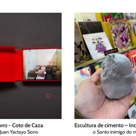
ivro - Coto de Caza
Juan Yactayo Sono
o Santo inimigo do 