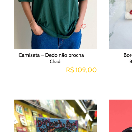
Camiseta – Dedo não brocha
Bor
Chadi
B
R$ 109,00