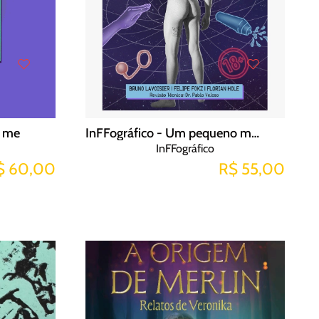
h me
InFFográfico - Um pequeno manual sobre fisting anal - Bruno Lavoisier, Felipe Fokz e Florian Hole
InFFográfico
$ 60,00
R$ 55,00